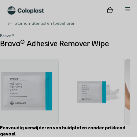
Stomamateriaal en toebehoren
Brava®
Brava® Adhesive Remover Wipe
Eenvoudig verwijderen van huidplaten zonder prikkend
gevoel