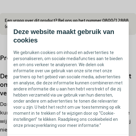
Een vraag over dit product? Bel ons op het nummer 0800/12888
(eindgebruikers) of 02/334.35.35 (professionele zorgverleners)
Deze website maakt gebruik van
cookies
We gebruiken cookies om inhoud en advertenties te
Productomschrijving
personaliseren, om sociale mediafuncties aan te bieden
en om ons verkeer te analyseren. We delen ook
informatie over uw gebruik van onze site met onze
De Brava Adhesive Remover wordt gebruikt
partners op het gebied van sociale media, advertenties
en analyse, die deze informatie kunnen combineren met
om uw opvangmateriaal gemakkelijker te
andere informatie die u aan hen hebt verstrekt of die zij
verwijderen.
hebben verzameld via uw gebruik van hun diensten,
onder andere om advertenties te tonen die relevanter
Dankzij de niet-prikkende Brava Adhesive Remover
voor u zijn. U hebt het recht om uw toestemming op elk
kunt u uw huidplaat en de kleefresten op eenvoudige
moment in te trekken of te wijzigen door op “Cookie-
instellingen” te klikken. Raadpleeg ons cookiebeleid en
wijze verwijderen. Hij bevat geen alcohol, waardoor hij
onze privacyverklaring voor meer informatie.”
niet prikt en geen pijn doet aan uw huid. Hij is binnen