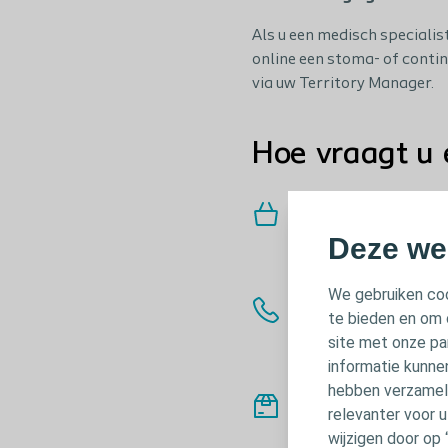
Als u een medisch speciali
online een stoma- of cont
via uw Territory Manager.
Hoe vraagt u 
1. Voeg een proef
Deze we
Zoek het Coloplast p
mandje, vul uw gegeve
We gebruiken coo
2. Wij nemen telef
te bieden en om 
Nadat u een proefpak
site met onze pa
telefonisch contact m
informatie kunne
hebben verzameld
3. Uw proefpakket
relevanter voor 
Nadat de Coloplast C
wijzigen door op 