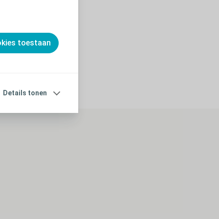
okies toestaan
Details tonen