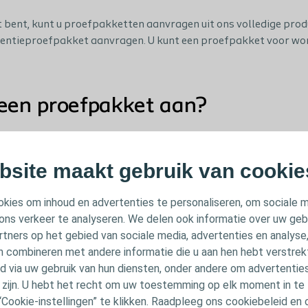
st bent, kunt u proefpakketten aanvragen uit ons volledige pro
inentieproefpakket aanvragen. U kunt een proefpakket voor w
een proefpakket aan?
pakket toe aan uw mandje en vraag aan
bsite maakt gebruik van cookie
roduct waarvan u een proefpakket wenst en voeg deze toe aan
ns in en vraag aan.
kies om inhoud en advertenties te personaliseren, om sociale 
onisch contact op
ons verkeer te analyseren. We delen ook informatie over uw geb
ket heeft aangevraagd, neemt een ervaren Coloplast Care spec
rtners op het gebied van sociale media, advertenties en analyse
et u op. Zo weet u zeker dat u het juiste product ontvangt.
n combineren met andere informatie die u aan hen hebt verstrekt 
 via uw gebruik van hun diensten, onder andere om advertenties
 wordt verstuurd
u zijn. U hebt het recht om uw toestemming op elk moment in te 
are specialist contact met u heeft opgenomen en de aanvraag 
“Cookie-instellingen” te klikken. Raadpleeg ons cookiebeleid en