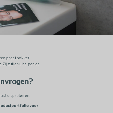
u een proefpakket
Zij zullen u helpen de
anvragen?
last uitproberen.
roductportfolio voor