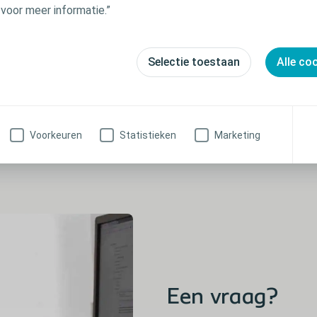
mogelijk verstuurd.
 voor meer informatie.”
Bekijk producten
Selectie toestaan
Alle co
s verzonden, in een discrete verpakking.
Voorkeuren
Statistieken
Marketing
Een vraag?