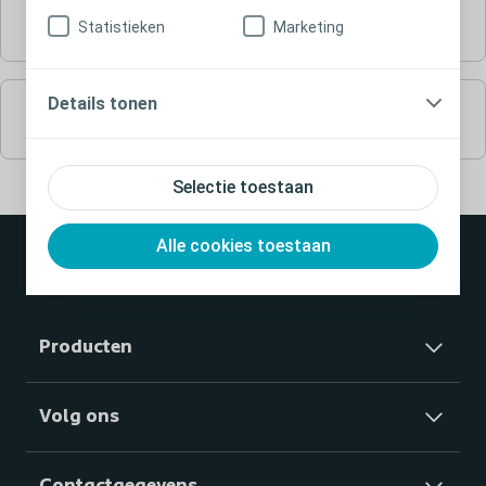
Condoomkatheters
Statistieken
Marketing
Details tonen
Toebehoren
Selectie toestaan
Alle cookies toestaan
Producten
Volg ons