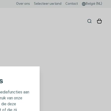
Over ons
Selecteer uw land
Contact
België (NL)
s
mediafuncties aan
ruik van onze
, die deze
of die zij