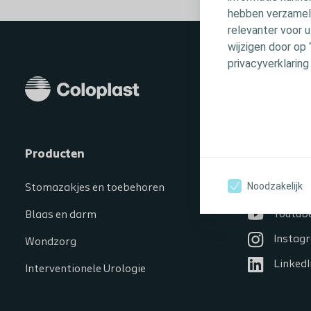
hebben verzameld
relevanter voor 
wijzigen door op 
privacyverklaring
Producten
Volg ons
Noodzakelijk
Stomazakjes en toebehoren
Facebo
Youtub
Blaas en darm
Instag
Wondzorg
LinkedI
Interventionele Urologie