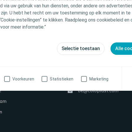
 via uw gebruik van hun diensten, onder andere om advertenties
u zijn. U hebt het recht om uw toestemming op elk moment in te 
“Cookie-instellingen” te klikken. Raadpleeg ons cookiebeleid en
 voor meer informatie.”
Selectie toestaan
Alle co
Contactgegevens
Voorkeuren
Statistieken
Marketing
ok
+32 2 334 35 35
e
be@coloplast.com
ram
n