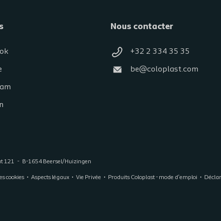
s
Nous contacter
ok
+32 2 334 35 35
e
be@coloplast.com
ram
n
at 121
B-1654 Beersel/Huizingen
s cookies
Aspects légaux
Vie Privée
Produits Coloplast - mode d'emploi
Déclar