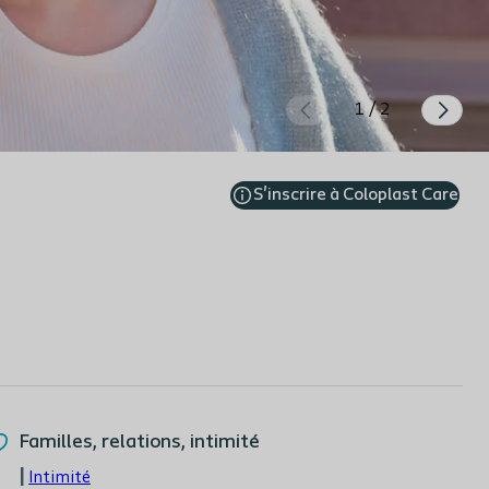
1/2
S'inscrire à Coloplast Care
Familles, relations, intimité
|
Intimité