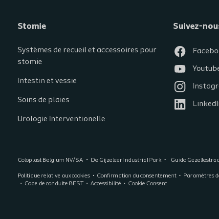
Stomie
Suivez-nou
Systèmes de recueil et accessoires pour
Facebo
stomie
Youtub
Intestin et vessie
Instag
Soins de plaies
LinkedI
Urologie Interventionelle
Coloplast Belgium NV/SA
De Gijzeleer Industrial Park
Guido Gezellestra
Politique relative aux cookies
Confirmation du consentement
Paramètres de
Code de conduite BEST
Accessibilité
Cookie Consent