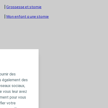
|
Grossesse et stomie
|
Mon enfant a une stomie
Témoignages
|
L'histoire de Kelly
ournir des
ns également des
éseaux sociaux,
e vous leur avez
amment pour vous
fier votre