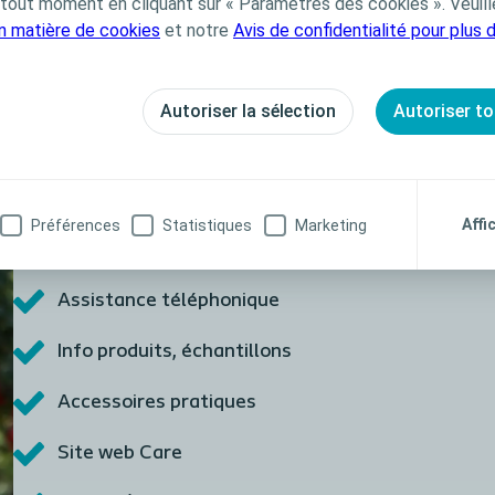
out moment en cliquant sur « Paramètres des cookies ». Veuill
en matière de cookies
et notre
Avis de confidentialité pour plus 
Coloplast Care | Un programme d'acc
Autoriser la sélection
Autoriser to
nombreux services gratuis
Cadeau de bienvenue
Affi
Préférences
Statistiques
Marketing
Suivi personnalisé
Assistance téléphonique
Info produits, échantillons
Accessoires pratiques
Site web Care