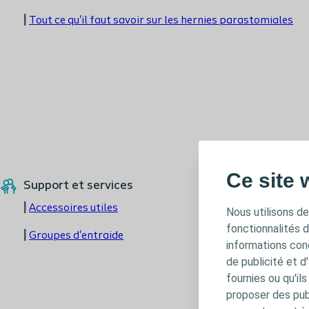
|
Tout ce qu'il faut savoir sur les hernies parastomiales
Ce site 
Support et services
|
Accessoires utiles
Nous utilisons de
fonctionnalités 
|
Groupes d'entraide
informations conc
de publicité et d
fournies ou qu'il
proposer des publ