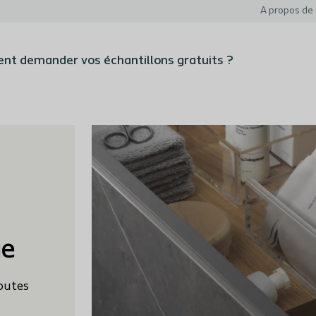
A propos de 
t demander vos échantillons gratuits ?
ie
outes