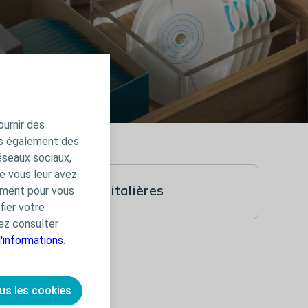
ournir des
ns également des
éseaux sociaux,
e vous leur avez
amment pour vous
Solutions hospitalières
fier votre
ez consulter
d'informations
.
us les cookies