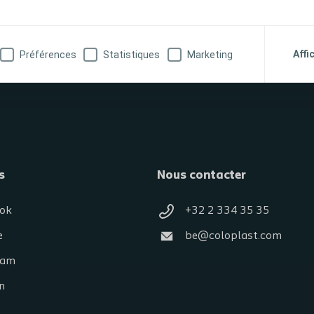
Affi
Préférences
Statistiques
Marketing
s
Nous contacter
ok
+32 2 334 35 35
e
be@coloplast.com
ram
n